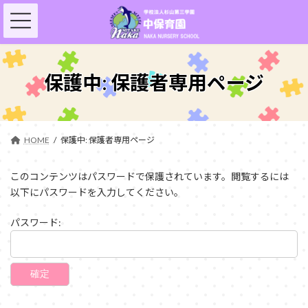
コ
ナ
ン
ビ
テ
ゲ
ン
ー
ツ
シ
へ
ョ
保護中: 保護者専用ページ
ス
ン
キ
に
ッ
移
プ
動
HOME
保護中: 保護者専用ページ
このコンテンツはパスワードで保護されています。閲覧するには
以下にパスワードを入力してください。
パスワード: