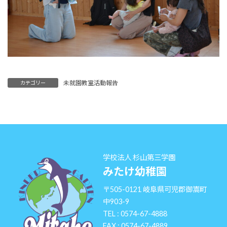
未就園教室活動報告
カテゴリー
学校法人 杉山第三学園
みたけ幼稚園
〒505-0121 岐阜県可児郡御嵩町
中903-9
TEL : 0574-67-4888
FAX : 0574-67-4889