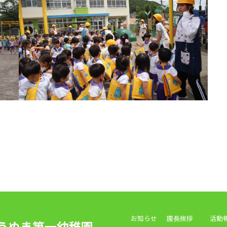
お知らせ
園長挨拶
活動
うぬま第一幼稚園