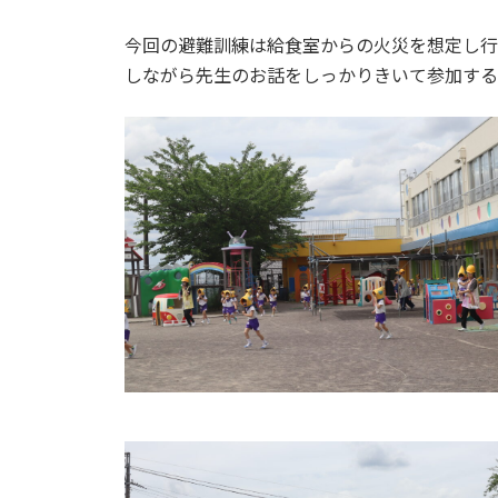
終
更
今回の避難訓練は給食室からの火災を想定し行
新
日
しながら先生のお話をしっかりきいて参加する
時
: