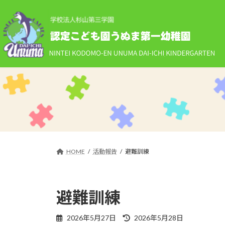
コ
ナ
ン
ビ
テ
ゲ
ン
ー
ツ
シ
へ
ョ
ス
ン
キ
に
ッ
移
プ
動
HOME
活動報告
避難訓練
避難訓練
最
2026年5月27日
2026年5月28日