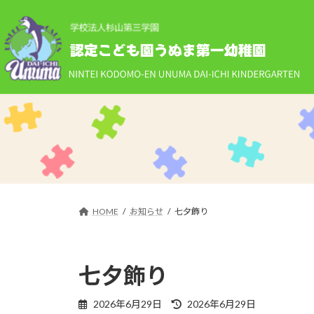
コ
ナ
ン
ビ
テ
ゲ
ン
ー
ツ
シ
へ
ョ
ス
ン
キ
に
ッ
移
プ
動
HOME
お知らせ
七夕飾り
七夕飾り
最
2026年6月29日
2026年6月29日