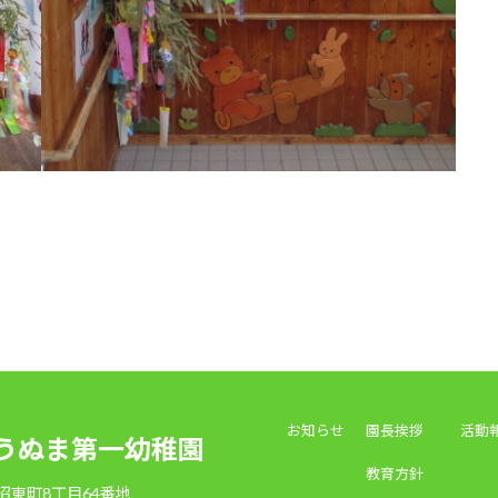
お知らせ
園長挨拶
活動
うぬま第一幼稚園
教育方針
鵜沼東町8丁目64番地