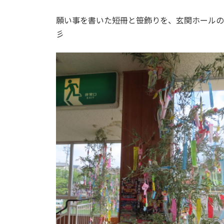
終
更
願い事を書いた短冊と笹飾りを、玄関ホールの
新
日
彡
時
: