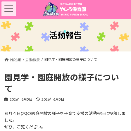
コ
ナ
ン
ビ
テ
ゲ
ン
ー
ツ
シ
へ
ョ
活動報告
ス
ン
キ
に
ッ
移
プ
動
HOME
活動報告
園見学・園庭開放の様子について
園見学・園庭開放の様子につい
て
最
2026年6月5日
2026年6月5日
終
更
６月４日(木)の園庭開放の様子を子育て支援の活動報告に投稿しま
新
した。
日
時
ぜひ、ご覧ください。
: