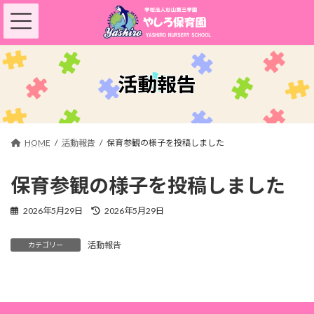
コ
ナ
ン
ビ
テ
ゲ
ン
ー
ツ
シ
へ
ョ
活動報告
ス
ン
キ
に
ッ
移
プ
動
HOME
活動報告
保育参観の様子を投稿しました
保育参観の様子を投稿しました
最
2026年5月29日
2026年5月29日
終
更
活動報告
カテゴリー
新
日
時
: