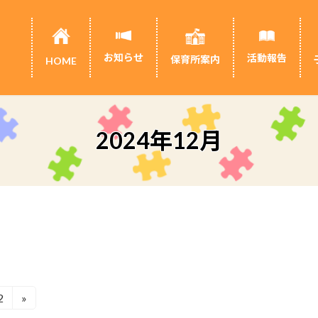
お知らせ
活動報告
保育所案内
HOME
2024年12月
2
»
固
定