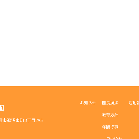
お知らせ
園長挨拶
活動
園
教育方針
務原市鵜沼東町3丁目295
年間行事
一日の流れ