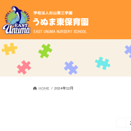
コ
ナ
ン
ビ
テ
ゲ
ン
ー
ツ
シ
へ
ョ
ス
ン
キ
に
ッ
移
プ
動
HOME
2024年12月
投
1
固
定