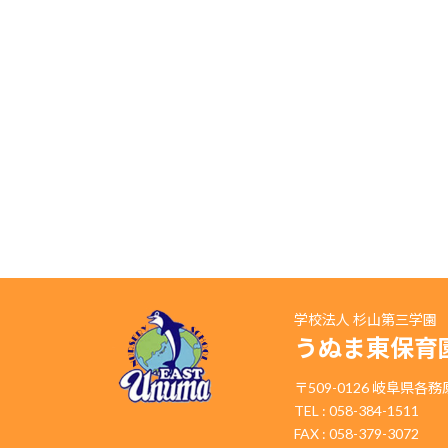
学校法人 杉山第三学園
うぬま東保育
〒509-0126 岐阜県各
TEL : 058-384-1511
FAX : 058-379-3072