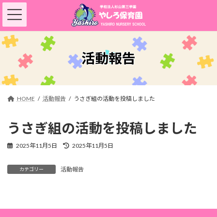
コ
ナ
ン
ビ
テ
ゲ
ン
ー
ツ
シ
へ
ョ
活動報告
ス
ン
キ
に
ッ
移
プ
動
HOME
活動報告
うさぎ組の活動を投稿しました
うさぎ組の活動を投稿しました
最
2025年11月5日
2025年11月5日
終
更
活動報告
カテゴリー
新
日
時
: