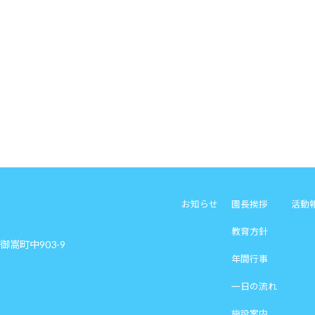
お知らせ
園長挨拶
活動
教育方針
郡御嵩町中903-9
年間行事
一日の流れ
施設案内