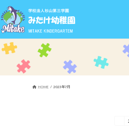
コ
ナ
ン
ビ
テ
ゲ
ン
ー
ツ
シ
へ
ョ
ス
ン
キ
に
ッ
移
プ
動
HOME
2023年7月
投
1
固
定