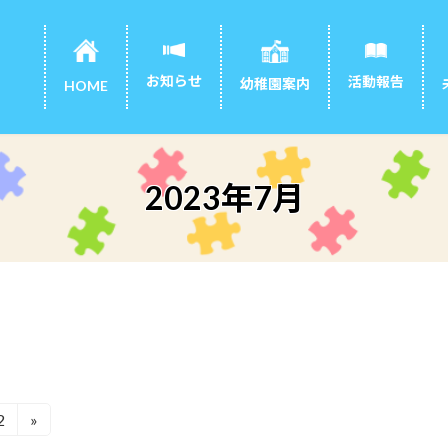
お知らせ
活動報告
幼稚園案内
HOME
2023年7月
2
»
固
定