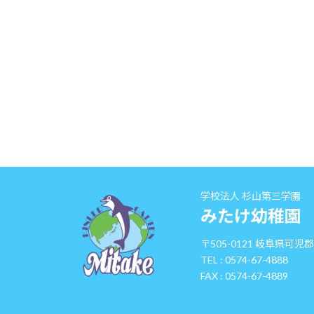
学校法人 杉山第三学園
みたけ幼稚園
〒505-0121 岐阜県可児
TEL : 0574-67-4888
FAX : 0574-67-4889