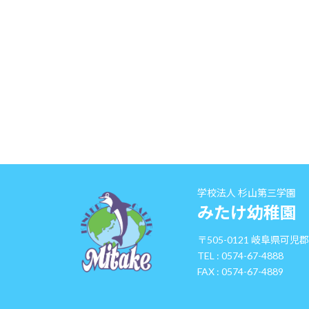
学校法人 杉山第三学園
みたけ幼稚園
〒505-0121 岐阜県可児
TEL : 0574-67-4888
FAX : 0574-67-4889