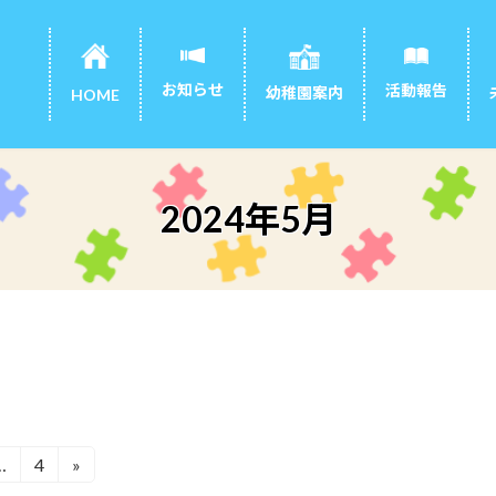
お知らせ
活動報告
幼稚園案内
HOME
2024年5月
…
4
»
固
定