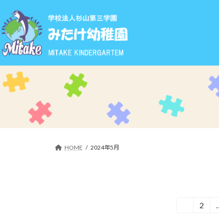
コ
ナ
ン
ビ
テ
ゲ
ン
ー
ツ
シ
へ
ョ
ス
ン
キ
に
ッ
移
プ
動
HOME
2024年5月
投
1
2
固
固
定
定