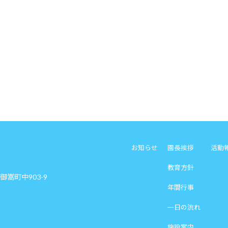
お知らせ
園長挨拶
活動
教育方針
郡御嵩町中903-9
年間行事
一日の流れ
施設案内